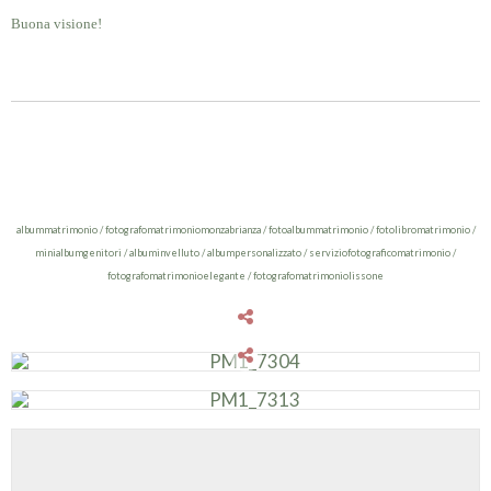
Buona visione!
albummatrimonio / fotografomatrimoniomonzabrianza / fotoalbummatrimonio / fotolibromatrimonio /
minialbumgenitori / albuminvelluto / albumpersonalizzato / serviziofotograficomatrimonio /
fotografomatrimonioelegante / fotografomatrimoniolissone