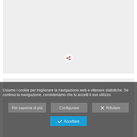
Usiamo i cookie per migliorare la navigazione web e ottenere statistiche. Se
continui la navigazione, consideriamo che tu accetti il suo utilizzo.
Per saperne di più
Configurare
Rifiutare
Accettare