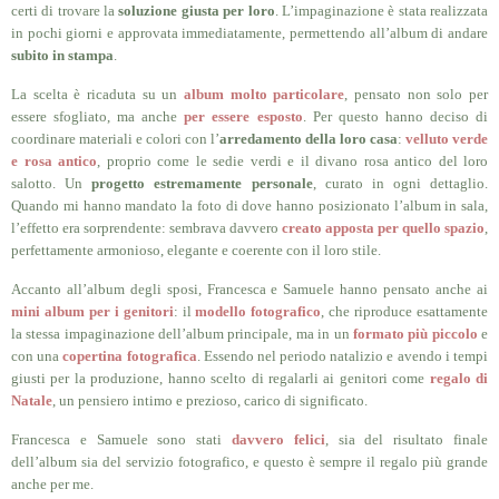
certi di trovare la
soluzione giusta per loro
.
L’impaginazione è stata realizzata
in pochi giorni e approvata immediatamente, permettendo all’album di andare
subito in stampa
.
La scelta è ricaduta su un
album molto particolare
, pensato non solo per
essere sfogliato, ma anche
per essere esposto
. Per questo hanno deciso di
coordinare materiali e colori con l’
arredamento della loro casa
:
velluto verde
e rosa antico
, proprio come le sedie verdi e il divano rosa antico del loro
salotto. Un
progetto estremamente personale
, curato in ogni dettaglio.
Quando mi hanno mandato la foto di dove hanno posizionato l’album in sala,
l’effetto era sorprendente: sembrava davvero
creato apposta per quello spazio
,
perfettamente armonioso, elegante e coerente con il loro stile.
Accanto all’album degli sposi, Francesca e Samuele hanno pensato anche ai
mini album per i genitori
: il
modello fotografico
, che riproduce esattamente
la stessa impaginazione dell’album principale, ma in un
formato più piccolo
e
con una
copertina fotografica
. Essendo nel periodo natalizio e avendo i tempi
giusti per la produzione, hanno scelto di regalarli ai genitori come
regalo di
Natale
, un pensiero intimo e prezioso, carico di significato.
Francesca e Samuele sono stati
davvero felici
, sia del risultato finale
dell’album sia del servizio fotografico, e questo è sempre il regalo più grande
anche per me.