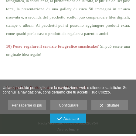
fotografica, la consulenza, la prenotazione della torta, le pulizie del set post
torta, la presentazione di una gallery di circa 50 immagini in un'area
riservata e, a seconda del pacchetto scelto, può comprendere files digitali,
stampe o album. Ai pacchetti poi si possono aggiungere prodotti extra,
come quadri per la casa o prodotti da regalare a parenti e amici.
10) Posso regalare il servizio fotografico smashcake?
Sì, può essere una
originale idea regalo!
Vuoi parlare direttamente con me?
Contattami
!
Usiamo i cookie per migliorare la navigazione web e ottenere statistiche. Se
continui la navigazione, consideriamo che tu accetti il suo utilizzo.
Per saperne di più
Configurare
Rifiutare
Accettare
Paola Montiglio - P.IVA 07882020964
Avviso legale