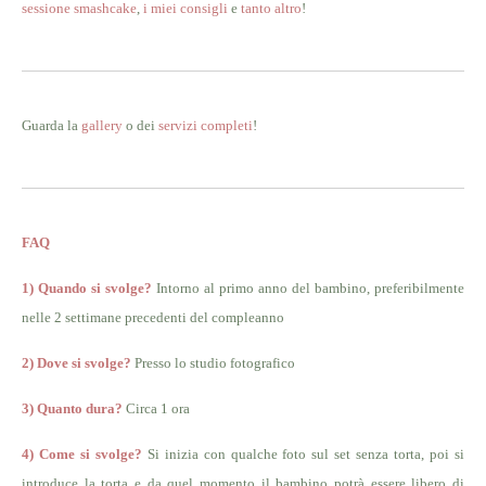
sessione smashcake
,
i miei consigli
e
tanto altro
!
Guarda la
gallery
o dei
servizi completi
!
FAQ
1) Quando si svolge?
Intorno al primo anno del bambino, preferibilmente
nelle 2 settimane precedenti del compleanno
2) Dove si svolge?
Presso lo studio fotografico
3) Quanto dura?
Circa 1 ora
4) Come si svolge?
Si inizia con qualche foto sul set senza torta, poi si
introduce la torta e da quel momento il bambino potrà essere libero di