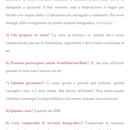
mangiarla e sporcarsi. A fine sessione, sarò a disposizione il bagno per
lavarlo con acqua calda e il fasciatoio per asciugarlo e cambiarlo. Per avere
dettagli sullo svolgimento di questa sessione fotografica,
clicca qui
!
5) Chi prepara la torta?
La torta la fornisco io, perchè deve avere
caratteristiche precise di dimensioni, ingredienti e deve essere coordinata al
set.
6) Possono partecipare anche fratellini/sorelline?
Sì, ma solo all'inizio
quando la torta non è ancora sul set
7) Quando prenotare?
Ci sono giorni e periodi più richiesti, quindi
consiglio circa 1-2 mesi prima. Hai deciso all'ultimo? Non preoccuparti
chiedimi comunque la disponibilità e troveremo insieme una soluzione!
8) Quanto costa?
A partire da 300€
9) Cosa comprende il servizio fotografico?
Comprende la sessione