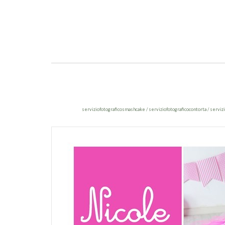
serviziofotograficosmashcake / serviziofotograficocontorta / servi