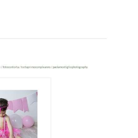
e / fotocontorta / tortaprimocompleanno / paolamontigliophotography