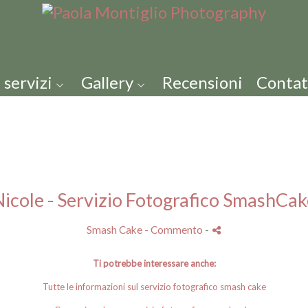
 servizi
Gallery
Recensioni
Contat
Nicole - Servizio Fotografico SmashCak
Smash Cake
- Commento
-
Ti potrebbe interessare anche:
Tutte le informazioni sul servizio fotografico smash cake