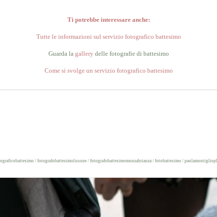
Ti potrebbe interessare anche:
Tutte le informazioni sul servizio fotografico battesimo
Guarda la
gallery
delle fotografie di battesimo
Come si svolge un servizio fotografico battesimo
tograficobattesimo / fotografobattesimolissone / fotografobattesimomonzabrianza / fotobattesimo / paolamontiglio