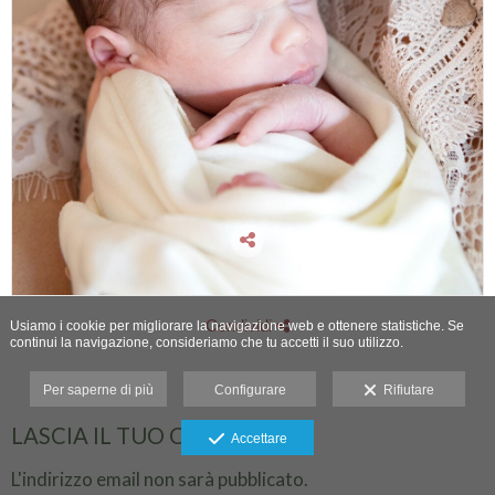
Condividi
Usiamo i cookie per migliorare la navigazione web e ottenere statistiche. Se
continui la navigazione, consideriamo che tu accetti il suo utilizzo.
Per saperne di più
Configurare
Rifiutare
LASCIA IL TUO COMMENTO
Accettare
L'indirizzo email non sarà pubblicato.