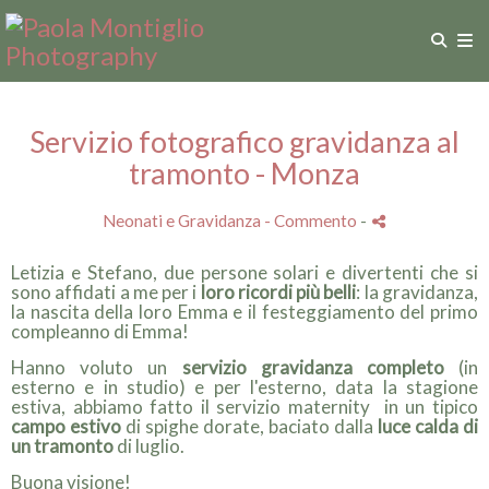
Servizio fotografico gravidanza al
tramonto - Monza
Neonati e Gravidanza
- Commento
-
Letizia e Stefano, due persone solari e divertenti che si
sono affidati a me per i
loro ricordi più belli
: la gravidanza,
la nascita della loro Emma e il festeggiamento del primo
compleanno di Emma!
Hanno voluto un
servizio gravidanza completo
(in
esterno e in studio) e per l'esterno, data la stagione
estiva, abbiamo fatto il servizio maternity in un tipico
campo estivo
di spighe dorate, baciato dalla
luce calda di
un tramonto
di luglio.
Buona visione!