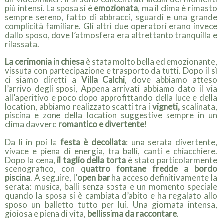
più intensi. La sposa si è
emozionata
, ma il clima è rimasto
sempre sereno, fatto di abbracci, sguardi e una grande
complicità familiare. Gli altri due operatori erano invece
dallo sposo, dove l’atmosfera era altrettanto tranquilla e
rilassata.
La cerimonia in chiesa
è stata molto bella ed emozionante,
vissuta con partecipazione e trasporto da tutti. Dopo il sì
ci siamo diretti a
Villa Calchi
, dove abbiamo atteso
l’arrivo degli sposi, Appena arrivati abbiamo dato il via
all’aperitivo e poco dopo approfittando della luce e della
location, abbiamo realizzato scatti tra i
vigneti,
scalinata,
piscina e zone della location suggestive sempre in un
clima davvero
romantico e divertente
!
Da lì in poi la
festa è decollata
: una serata divertente,
vivace e piena di energia, tra balli, canti e chiacchiere.
Dopo la cena,
il taglio della torta
è stato particolarmente
scenografico, con q
uattro fontane fredde a bordo
piscina
. A seguire, l’
open bar
ha acceso definitivamente la
serata: musica, balli senza sosta e un momento speciale
quando la sposa si è cambiata d’abito e ha regalato allo
sposo un balletto tutto per lui. Una giornata intensa,
gioiosa e piena di vita,
bellissima da raccontare
.