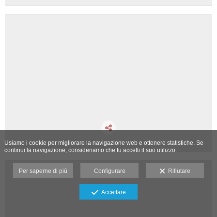
Usiamo i cookie per migliorare la navigazione web e ottenere statistiche. Se
continui la navigazione, consideriamo che tu accetti il suo utilizzo.
Per saperne di più
Configurare
Rifiutare
Accettare